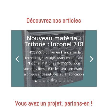
Découvrez nos articles
Nouveau matériau
Tritone : Inconel 718
INOVSYS: pionnier en France sur la
technologie MoldJet Maintenant avec
l'Inconel 718 !Chez INOVSYS, nous
sommes fiers d’être les seuls en France
à proposer des études et la fabrication
de...
Vous avez un projet, parlons-en !