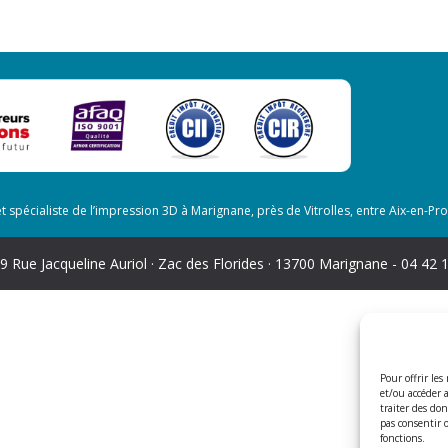
t spécialiste de l’impression 3D à Marignane, près de Vitrolles, entre Aix-en-P
 9 Rue Jacqueline Auriol · Zac des Florides · 13700 Marignane - 04 42 
Pour offrir les
et/ou accéder 
traiter des do
pas consentir 
fonctions.