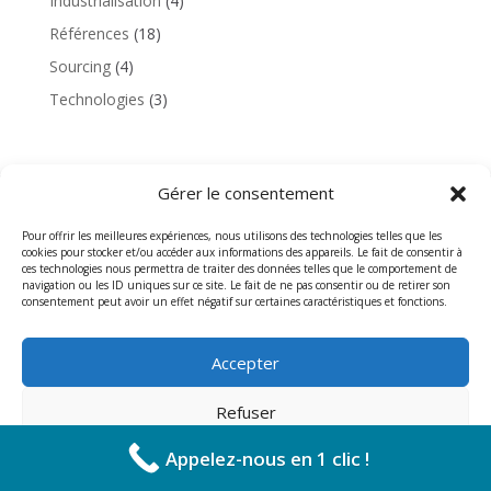
Industrialisation
(4)
Références
(18)
Sourcing
(4)
Technologies
(3)
Gérer le consentement
© INOVSYS - Ilot Carmin 1 · 9 Rue Jacqueline Auriol ·
Zac des Florides · 13700 Marignane - 04 42 100 699 -
Pour offrir les meilleures expériences, nous utilisons des technologies telles que les
cookies pour stocker et/ou accéder aux informations des appareils. Le fait de consentir à
contact@inovsys.fr
ces technologies nous permettra de traiter des données telles que le comportement de
navigation ou les ID uniques sur ce site. Le fait de ne pas consentir ou de retirer son
consentement peut avoir un effet négatif sur certaines caractéristiques et fonctions.
Accepter
Refuser
Appelez-nous en 1 clic !
Politique de cookies