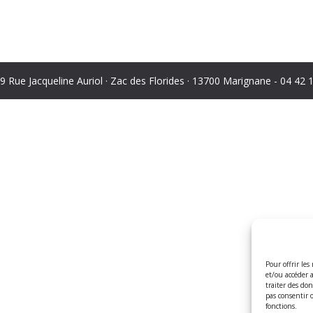
 9 Rue Jacqueline Auriol · Zac des Florides · 13700 Marignane - 04 42 
Pour offrir les
et/ou accéder 
traiter des do
pas consentir 
fonctions.