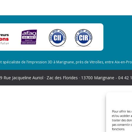
t spécialiste de l’impression 3D à Marignane, près de Vitrolles, entre Aix-en-P
 9 Rue Jacqueline Auriol · Zac des Florides · 13700 Marignane - 04 42 
Pour offrir les
et/ou accéder 
traiter des do
pas consentir 
fonctions.