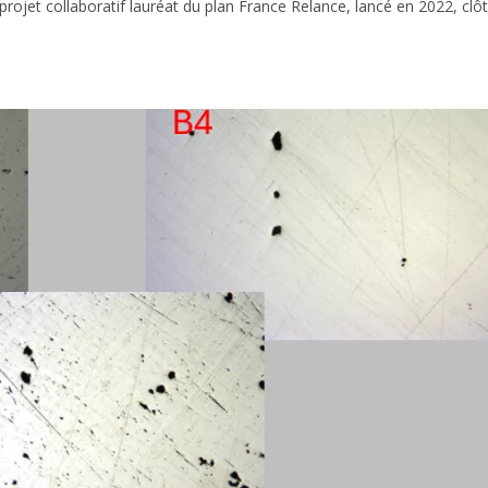
 projet collaboratif lauréat du plan France Relance, lancé en 2022, clô