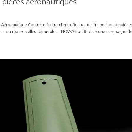
 pièces aéronautiques
Aéronautique Contexte Notre client effectue de l’inspection de pièce
mes ou répare celles réparables. INOVSYS a effectué une campagne d